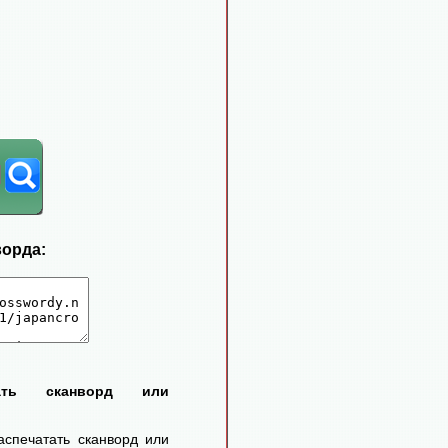
ворда:
тать сканворд или
аспечатать сканворд или