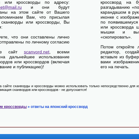
ы или кроссворды по адресу:
кроссворд на б
net@mail.ru
и они будут
разгадыванию «по-
ваны на этом сайте от Вашего
карандашом в рук
апоминаем Вам, что присылая
иконке с изображ
 сканворды или кроссворды, Вы
по появившемуся
м:
или кроссворда щ
мышки и выб
уете, что они составлены лично
«скопировать».
отправлены по личному согласию
Потом откройте 
ете сайт
scanvord.net
, всеми
редактор, созд
на дальнейшее использование
вставьте из буфе
вордов или кроссвордов (включая
вами изображение
вание и публикацию)!
его на печать.
 сайте сканворды и кроссворды можно использовать только непосредственно для их
икация сканвордов или кроссвордов - не допускается!
ие кроссворды
» ответы на японский кроссворд