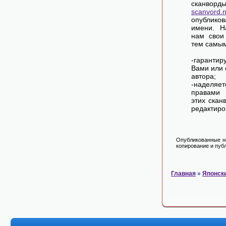
сканворд
scanvord.
опублико
имени. Н
нам свои
тем самы
-гарантир
Вами или 
автора;
-наделя
правами 
этих скан
редактиро
Опубликованные на
копирование и публ
Главная
»
Японск