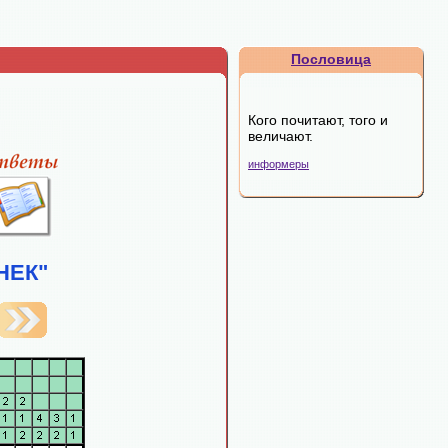
.
Пословица
Кого почитают, того и
величают.
информеры
НЕК"