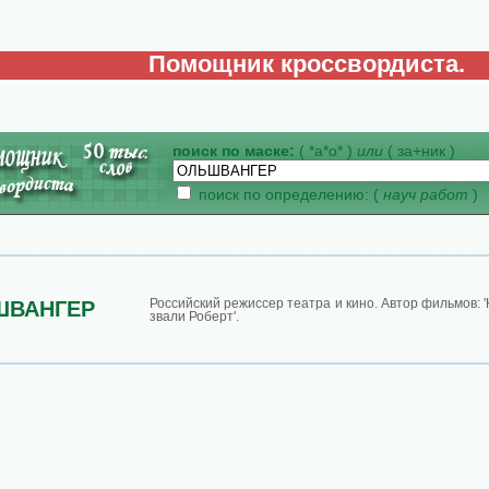
Помощник кроссвордиста.
поиск по маске:
( *а*о* )
или
( за+ник )
поиск по определению: (
науч работ
)
Российский режиссер театра и кино. Автор фильмов: '
ШВАНГЕР
звали Роберт'.