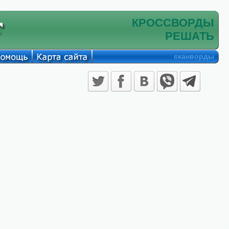
КРОССВОРДЫ
РЕШАТЬ
сканворды