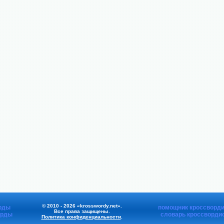
© 2010 - 2026 «krosswordy.net».
рды
помощник кроссворди
Все права защищены.
орды
словарь кроссворди
Политика конфиденциальности
.