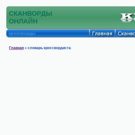
СКАНВОРДЫ
ОНЛАЙН
кроссворды
Главная
» словарь кроссвордиста