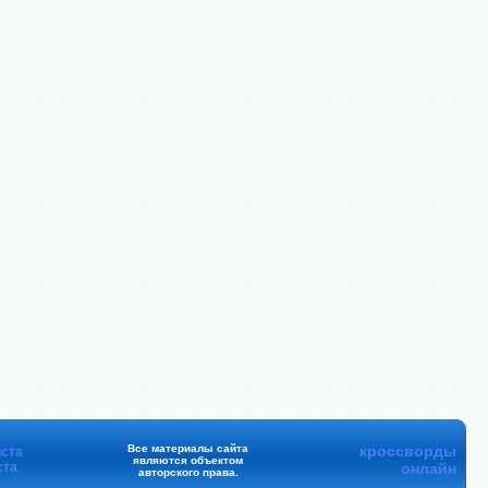
Все материалы сайта
кроссворды
ста
являются объектом
ста
онлайн
авторского права.