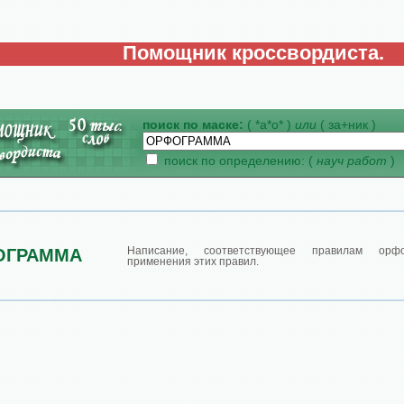
Помощник кроссвордиста.
поиск по маске:
( *а*о* )
или
( за+ник )
поиск по определению: (
науч работ
)
Написание, соответствующее правилам орф
ОГРАММА
применения этих правил.