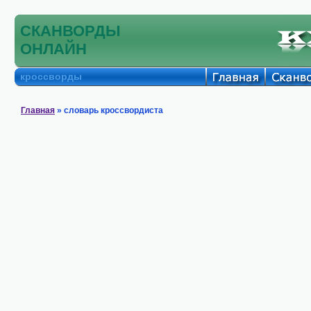
СКАНВОРДЫ
ОНЛАЙН
кроссворды
Главная
» словарь кроссвордиста