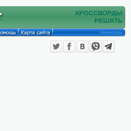
КРОССВОРДЫ
РЕШАТЬ
сканворды