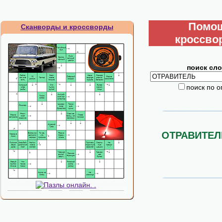
Помо
Сканворды и кроссворды
кроссво
поиск сло
поиск по 
ОТРАВИТЕЛ