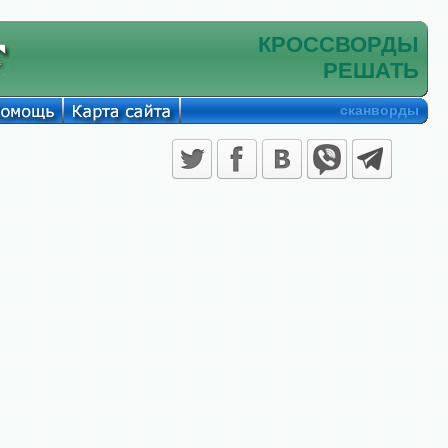
КРОССВОРДЫ
РЕШАТЬ
сканворды