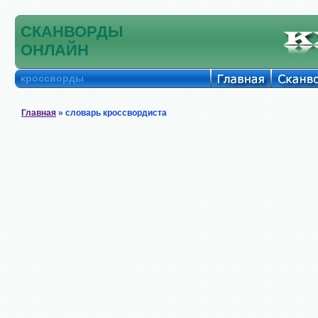
СКАНВОРДЫ
ОНЛАЙН
кроссворды
Главная
» словарь кроссвордиста