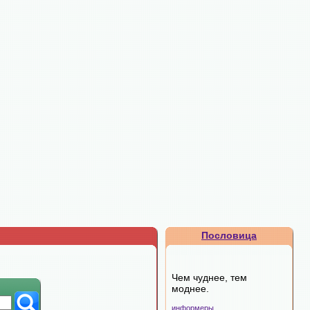
Пословица
Чем чуднее, тем
моднее.
информеры