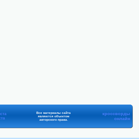
Все материалы сайта
кроссворды
ста
являются объектом
ста
онлайн
авторского права.