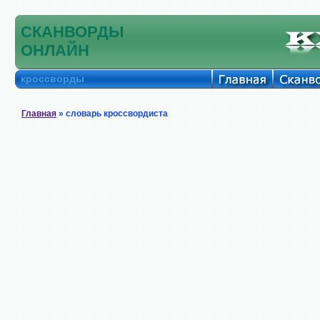
СКАНВОРДЫ
ОНЛАЙН
кроссворды
Главная
» словарь кроссвордиста