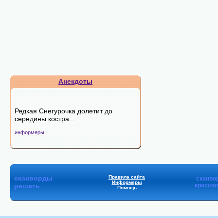
Анекдоты
Редкая Снегурочка долетит до
середины костра...
информеры
сканворды
Правила сайта
сканво
Информеры
решать
кроссв
Помощь