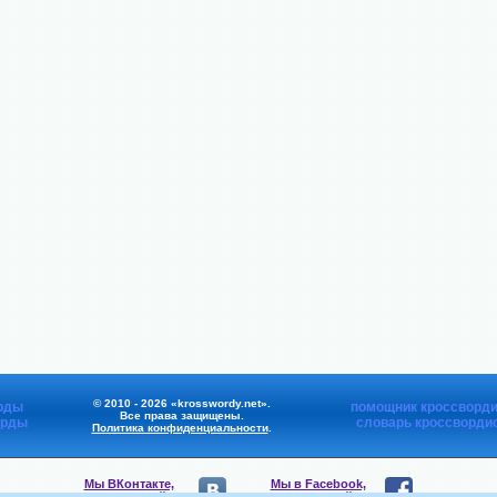
© 2010 - 2026 «krosswordy.net».
рды
помощник кроссворди
Все права защищены.
орды
словарь кроссворди
Политика конфиденциальности
.
Мы ВКонтакте,
Мы в Facebook,