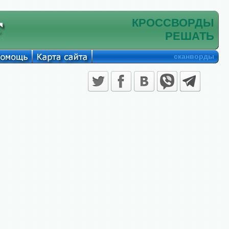
КРОССВОРДЫ
РЕШАТЬ
сканворды