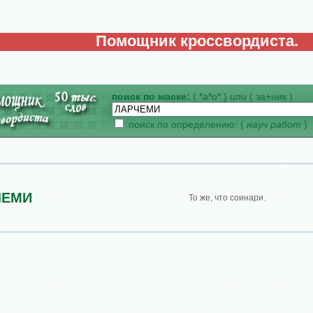
Помощник кроссвордиста.
поиск по маске:
( *а*о* )
или
( за+ник )
поиск по определению: (
науч работ
)
ЧЕМИ
То же, что соинари.