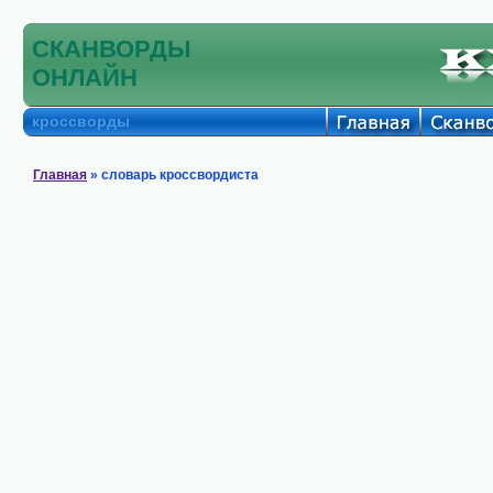
СКАНВОРДЫ
ОНЛАЙН
кроссворды
Главная
» словарь кроссвордиста