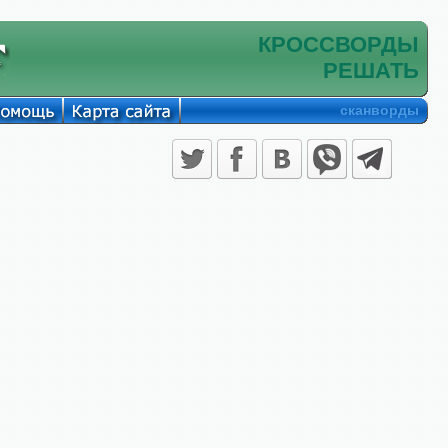
КРОССВОРДЫ
РЕШАТЬ
сканворды