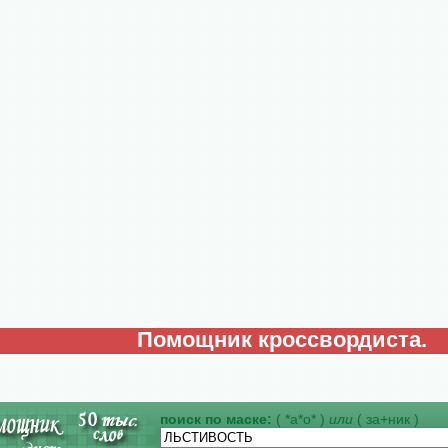
Помощник кроссвордиста.
поиск по маске:
( *а*о* )
или
( за+ник )