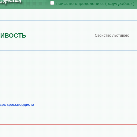
поиск по определению: (
науч работ
)
ТИВОСТЬ
Свойство льстивого.
арь кроссвордиста