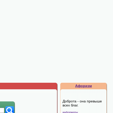
Афоризм
Доброта - она превыше
всех благ.
информеры