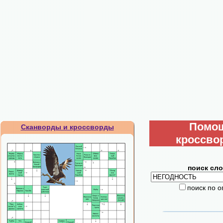
Помо
Сканворды и кроссворды
кроссво
поиск сло
поиск по 