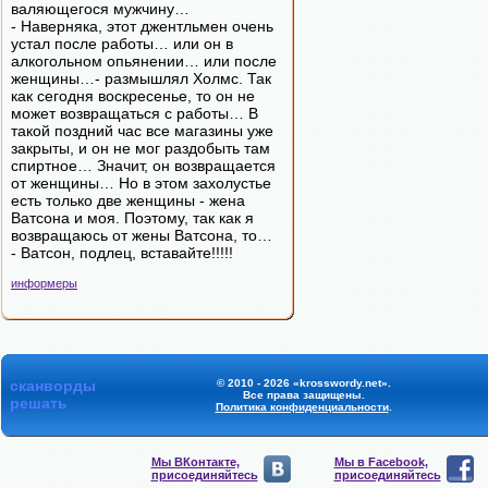
валяющегося мужчину…
- Наверняка, этот джентльмен очень
устал после работы… или он в
алкогольном опьянении… или после
женщины…- размышлял Холмс. Так
как сегодня воскресенье, то он не
может возвращаться с работы… В
такой поздний час все магазины уже
закрыты, и он не мог раздобыть там
спиртное… Значит, он возвращается
от женщины… Но в этом захолустье
есть только две женщины - жена
Ватсона и моя. Поэтому, так как я
возвращаюсь от жены Ватсона, то…
- Ватсон, подлец, вставайте!!!!!
информеры
сканворды
© 2010 - 2026 «krosswordy.net».
Все права защищены.
решать
Политика конфиденциальности
.
Мы ВКонтакте,
Мы в Facebook,
присоединяйтесь
присоединяйтесь