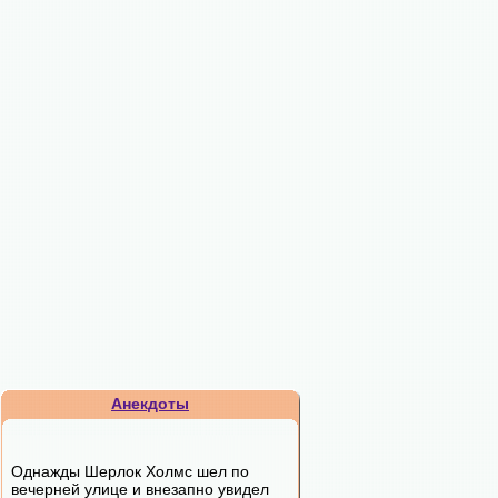
Анекдоты
Однажды Шерлок Холмс шел по
вечерней улице и внезапно увидел