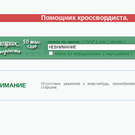
Помощник кроссвордиста.
поиск по маске:
( *а*о* )
или
( за+ник )
поиск по определению: (
науч работ
)
Отсутствие уважения к кому-нибудь, пренебреже
НИМАНИЕ
старшим.