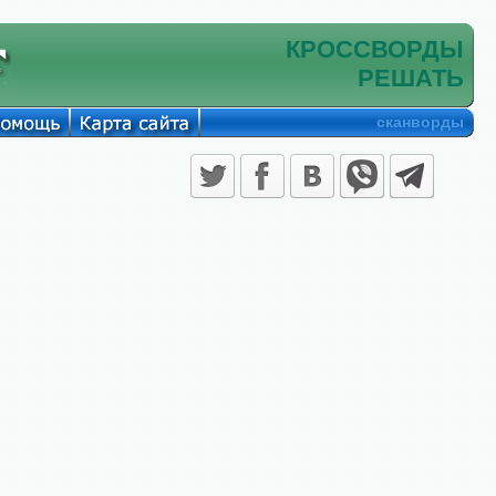
КРОССВОРДЫ
РЕШАТЬ
сканворды