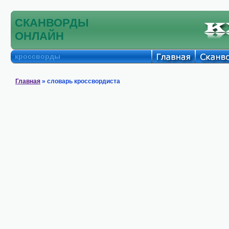
СКАНВОРДЫ
ОНЛАЙН
кроссворды
Главная
» словарь кроссвордиста