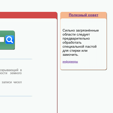
Полезный совет
Сильно загрязнённые
области следует
предварительно
обработать
специальной пастой
для стирки или
замочить.
информеры
аскрывающий в
ности земного
й записи чисел