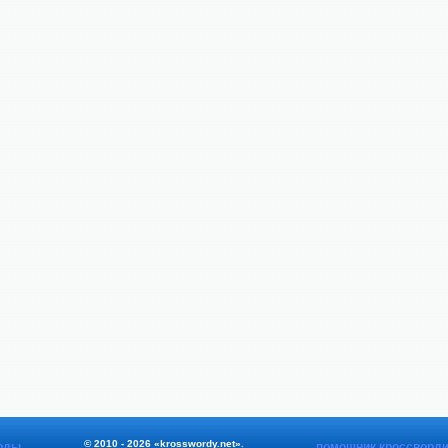
© 2010 - 2026 «krosswordy.net».
рды
помощник кроссворди