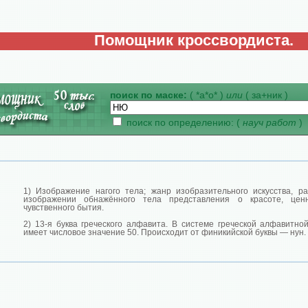
Помощник кроссвордиста.
поиск по маске:
( *а*о* )
или
( за+ник )
поиск по определению: (
науч работ
)
1) Изображение нагого тела; жанр изобразительного искусства, р
изображении обнажённого тела представления о красоте, цен
чувственного бытия.
2) 13-я буква греческого алфавита. В системе греческой алфавитно
имеет числовое значение 50. Происходит от финикийской буквы — нун.