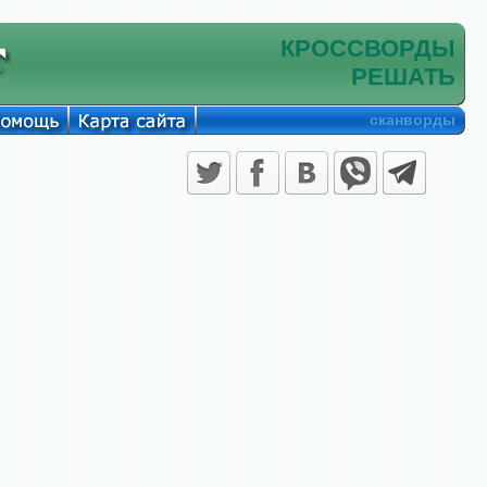
КРОССВОРДЫ
РЕШАТЬ
сканворды