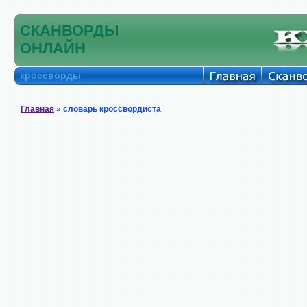
СКАНВОРДЫ
ОНЛАЙН
кроссворды
Главная
» словарь кроссвордиста