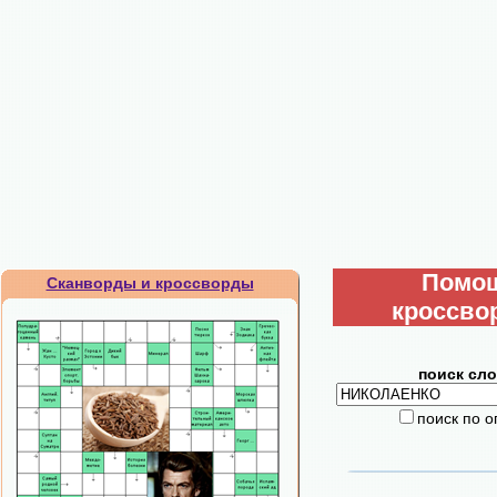
Помо
Сканворды и кроссворды
кроссво
поиск сло
поиск по 