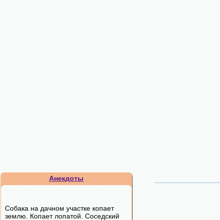
Анекдоты
Собака на дачном участке копает
землю. Копает лопатой. Соседский