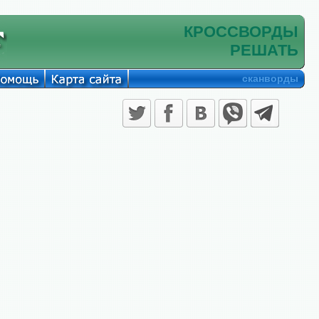
КРОССВОРДЫ
РЕШАТЬ
сканворды