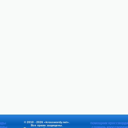
© 2010 - 2026 «krosswordy.net».
рды
помощник кроссворди
Все права защищены.
орды
словарь кроссворди