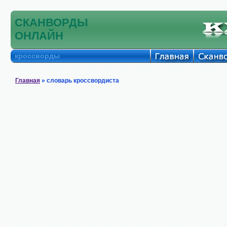
СКАНВОРДЫ
ОНЛАЙН
кроссворды
Главная
» словарь кроссвордиста