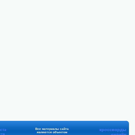
Все материалы сайта
кроссворды
ста
являются объектом
ста
онлайн