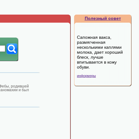
Полезный совет
Сапожная вакса,
размягченная
несколькими каплями
молока, дает хороший
блеск, лучше
впитывается в кожу
обуви.
информеры
 Фебы, родившей
таномахии и был