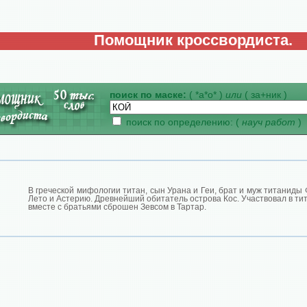
Помощник кроссвордиста.
поиск по маске:
( *а*о* )
или
( за+ник )
поиск по определению: (
науч работ
)
В греческой мифологии титан, сын Урана и Геи, брат и муж титаниды
Лето и Астерию. Древнейший обитатель острова Кос. Участвовал в ти
вместе с братьями сброшен Зевсом в Тартар.