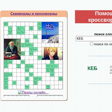
Помо
Сканворды и кроссворды
кроссво
поиск сло
поиск по 
О
КЕБ
А