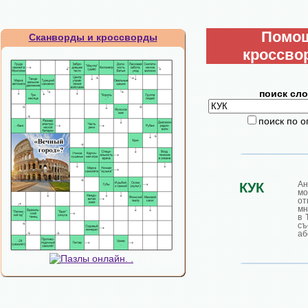
Помо
Сканворды и кроссворды
кроссво
поиск сло
поиск по 
Ан
КУК
мо
от
мн
в 
съ
аб