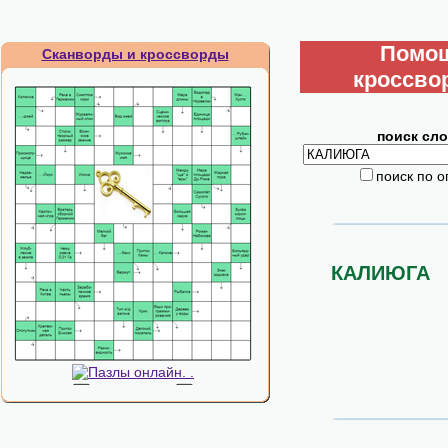
Помо
Сканворды и кроссворды
кроссво
поиск сло
поиск по 
КАЛИЮГА