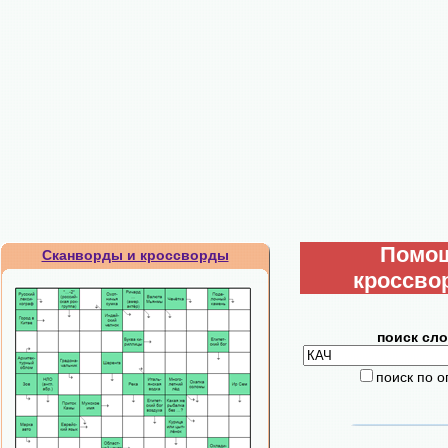
Помо
Сканворды и кроссворды
кроссво
поиск сло
поиск по 