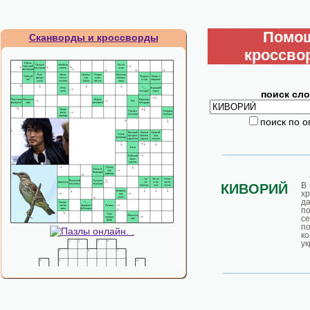
Помо
Сканворды и кроссворды
кроссво
поиск сло
поиск по 
В
КИВОРИЙ
х
д
п
се
п
к
у