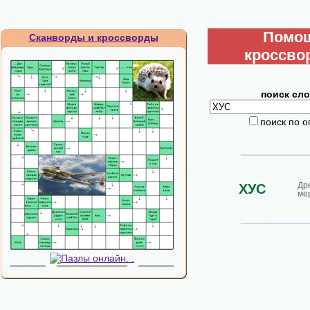
Помо
Сканворды и кроссворды
кроссво
поиск сло
поиск по 
Др
ХУС
ме