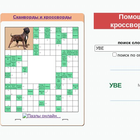
Помо
Сканворды и кроссворды
кроссво
поиск сло
поиск по 
УВЕ
М