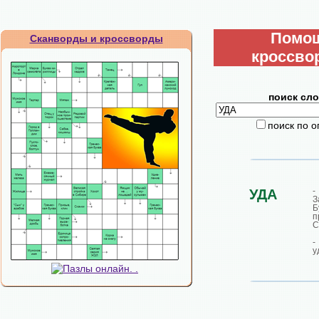
Помо
Сканворды и кроссворды
кроссво
поиск сло
поиск по 
УДА
З
Б
п
С
-
у