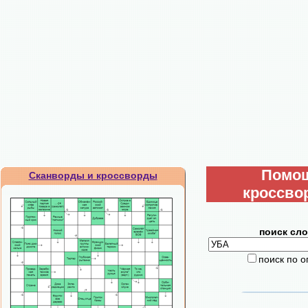
Помо
Сканворды и кроссворды
кроссво
поиск сло
поиск по 