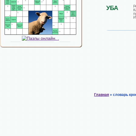
УБА
К
п
И
Главная
» словарь кро