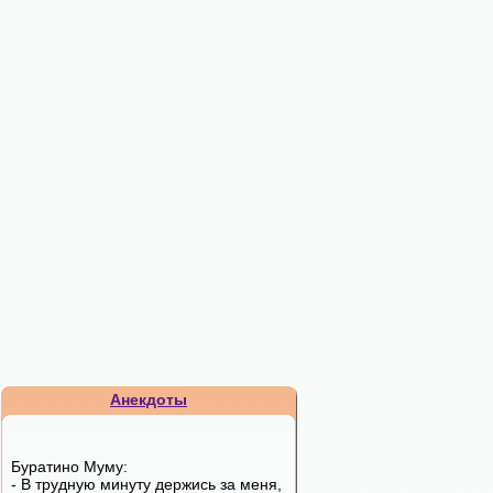
Анекдоты
Буратино Муму:
- В трудную минуту держись за меня,