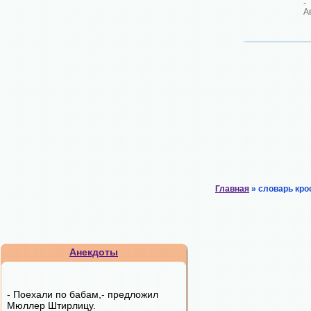
-
А
Главная
» словарь кро
Анекдоты
- Поехали по бабам,- пpедложил
Мюллеp Штиpлицy.