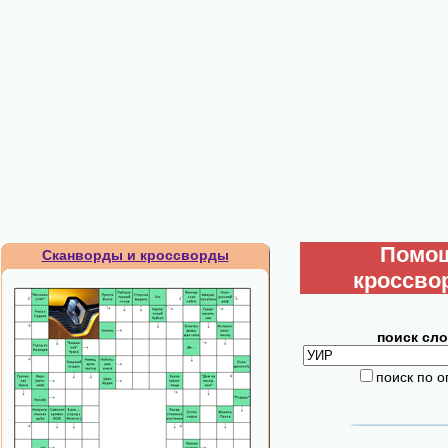
Помо
Сканворды и кроссворды
кроссво
поиск сло
поиск по 