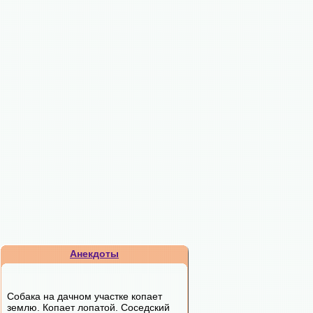
Анекдоты
Собака на дачном участке копает
землю. Копает лопатой. Соседский