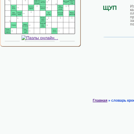
И
ЩУП
к
п
п
з
по
Главная
» словарь кро