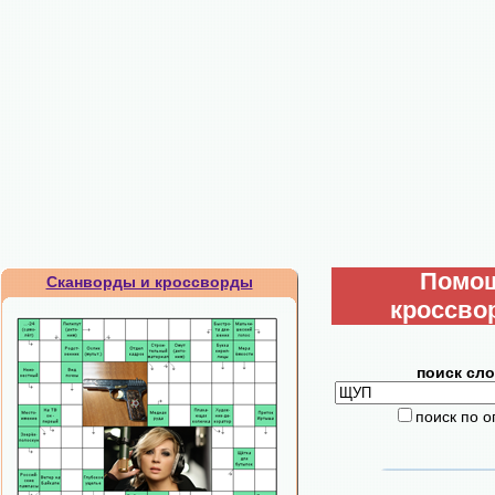
Помо
Сканворды и кроссворды
кроссво
поиск сло
поиск по 