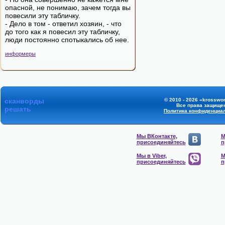
опасной, не понимаю, зачем тогда вы
повесили эту табличку.
- Дело в том - ответил хозяин, - что
до того как я повесил эту табличку,
люди постоянно спотыкались об нее.
информеры
сканворды
© 2010 - 2026 «krosswor
Все права защище
решать
Политика конфиденциа
Мы ВКонтакте,
М
присоединяйтесь
п
Мы в Viber,
М
присоединяйтесь
п