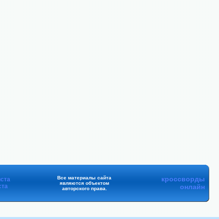
Все материалы сайта
кроссворды
ста
являются объектом
ста
онлайн
авторского права.