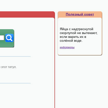
Полезный совет
Яйца с надтреснутой
скорлупой не вытекают,
если варить их в
солёной воде.
информеры
 этот титул.