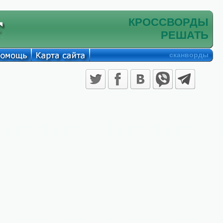
КРОССВОРДЫ
РЕШАТЬ
сканворды