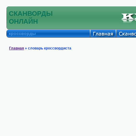
СКАНВОРДЫ
ОНЛАЙН
кроссворды
Главная
» словарь кроссвордиста