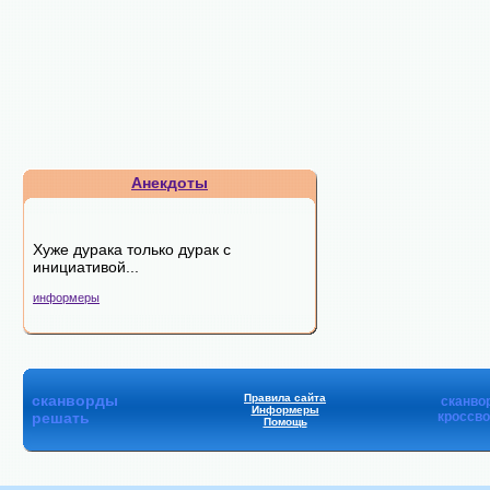
Анекдоты
Хуже дурака только дурак с
инициативой...
информеры
сканворды
Правила сайта
сканво
Информеры
решать
кроссв
Помощь