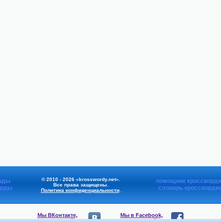
© 2010 - 2026 «krosswordy.net».
рды
помощник кроссворди
Все права защищены.
орды
словарь кроссворди
Политика конфиденциальности
.
Мы ВКонтакте,
Мы в Facebook,