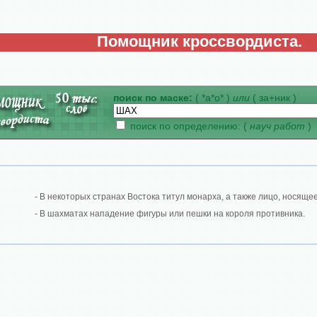
Помощник кроссвордиста.
поиск по маске:
( *а*о* )
или
( за+ник )
поиск по определению: (
науч работ
)
- В некоторых странах Востока титул монарха, а также лицо, носящее
- В шахматах нападение фигуры или пешки на короля противника.