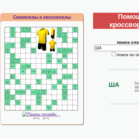
Помо
Сканворды и кроссворды
кроссво
поиск сло
поиск по 
Бу
ША
др
ал