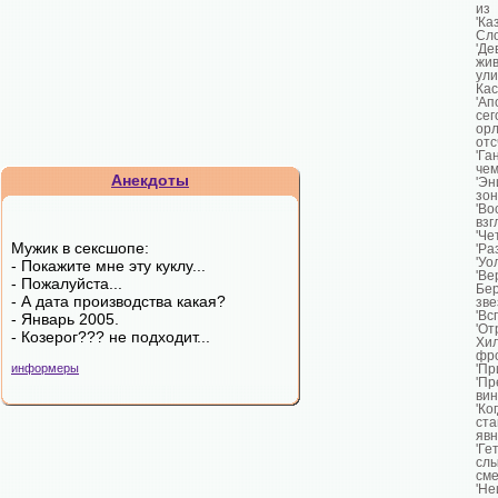
из
'К
Сло
'Д
жи
ули
Кас
'Ап
сег
орл
отс
'Г
чем
Анекдоты
'Эн
зон
'В
взг
'Че
Мужик в сексшопе:
'Ра
'Уо
- Покажите мне эту куклу...
'Ве
- Пожалуйста...
Бе
- А дата производства какая?
зве
'Вс
- Январь 2005.
'От
- Козерог??? не подходит...
Хил
фро
информеры
'Пр
'Пр
вин
'К
ста
явн
'Ге
слы
сме
'Н