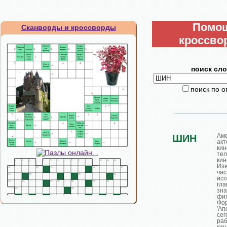
Помо
Сканворды и кроссворды
кроссво
поиск сло
поиск по 
Ам
ШИН
ак
к
тел
кин
И
ча
ис
гл
зн
фи
Фо
'Ап
се
раб