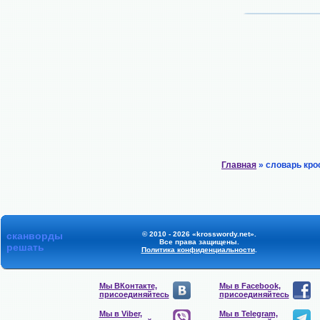
Главная
» словарь кро
сканворды
© 2010 - 2026 «krosswordy.net».
Все права защищены.
решать
Политика конфиденциальности
.
Мы ВКонтакте,
Мы в Facebook,
присоединяйтесь
присоединяйтесь
Мы в Viber,
Мы в Telegram,