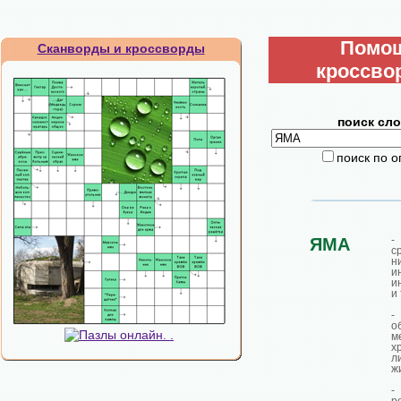
Помо
Сканворды и кроссворды
кроссво
поиск сло
поиск по 
ЯМА
с
н
и
и
и 
-
о
м
х
л
жи
-