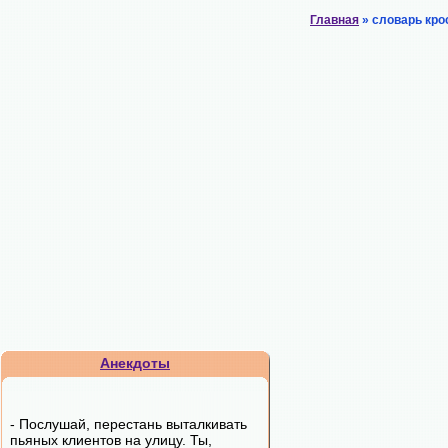
Главная
» словарь кро
Анекдоты
- Послушай, перестань выталкивать
пьяных клиентов на улицу. Ты,