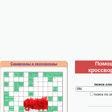
Помо
Сканворды и кроссворды
кроссво
поиск сло
поиск по 