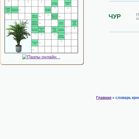
П
ЧУР
с
Главная
» словарь кро