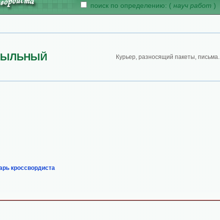
поиск по определению: (
науч работ
)
СЫЛЬНЫЙ
Курьер, разносящий пакеты, письма.
арь кроссвордиста