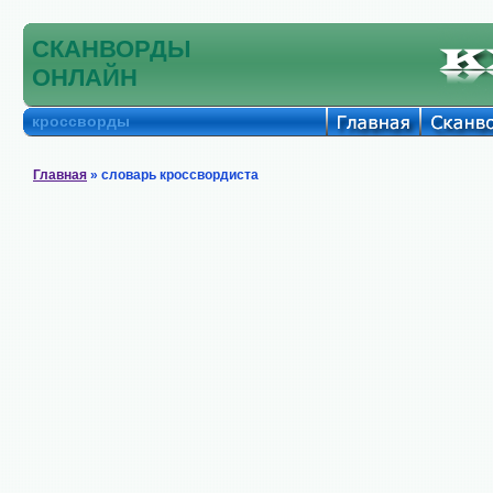
СКАНВОРДЫ
ОНЛАЙН
кроссворды
Главная
» словарь кроссвордиста