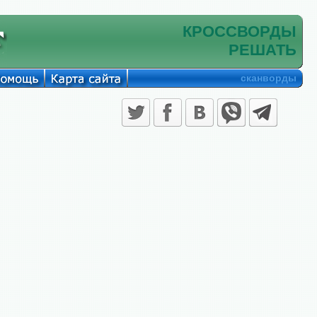
КРОССВОРДЫ
РЕШАТЬ
сканворды