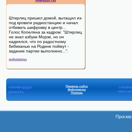
Анекдоты
Штирлиц пришел домой, вытащил из-
под кровати радиостанцию и начал
отбивать шифровку в центр...
Голос Копеляна за кадром: "Штирлиц
не знал азбуки Морзе, но он
надеялся, что по радостному
бибиканью на Родине поймут -
задание партии выполнено...".
информеры
сканворды
Правила сайта
сканво
Информеры
решать
кроссв
Помощь
Просмат