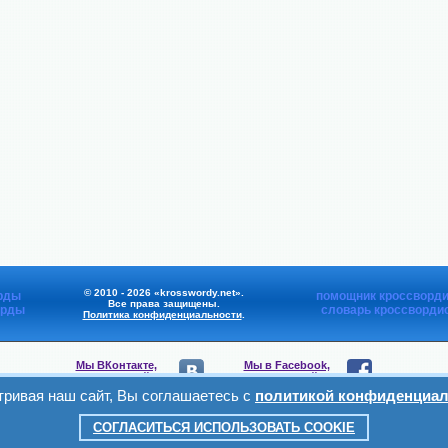
© 2010 - 2026 «krosswordy.net».
рды
помощник кроссворди
Все права защищены.
орды
словарь кроссворди
Политика конфиденциальности
.
Мы ВКонтакте,
Мы в Facebook,
присоединяйтесь
присоединяйтесь
ривая наш сайт, Вы соглашаетесь с
политикой конфиденциал
Мы в Viber,
Мы в Telegram,
присоединяйтесь
присоединяйтесь
СОГЛАСИТЬСЯ ИСПОЛЬЗОВАТЬ COOKIE