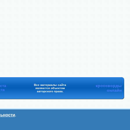
Все материалы сайта
кроссворды
ста
являются объектом
ста
онлайн
авторского права.
ьности
.