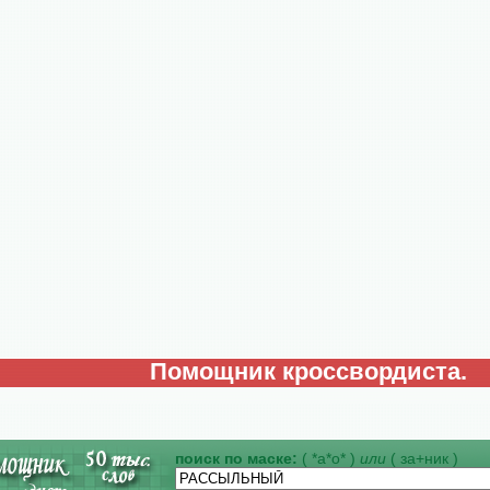
Помощник кроссвордиста.
поиск по маске:
( *а*о* )
или
( за+ник )