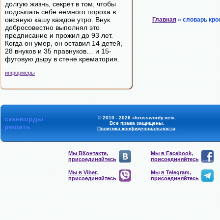
долгую жизнь, секрет в том, чтобы
подсыпать себе немного пороха в
овсяную кашу каждое утро. Внук
Главная
» словарь кро
добросовестно выполнял это
предписание и прожил до 93 лет.
Когда он умер, он оставил 14 детей,
28 внуков и 35 правнуков… и 15-
футовую дыру в стене крематория.
информеры
сканворды
© 2010 - 2026 «krosswordy.net».
Все права защищены.
решать
Политика конфиденциальности
.
Мы ВКонтакте,
Мы в Facebook,
присоединяйтесь
присоединяйтесь
Мы в Viber,
Мы в Telegram,
присоединяйтесь
присоединяйтесь