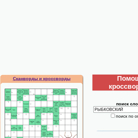
Помо
Сканворды и кроссворды
кроссво
поиск сло
поиск по 