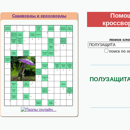
Помо
Сканворды и кроссворды
кроссво
поиск сло
поиск по 
ПОЛУЗАЩИТ