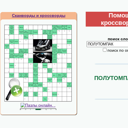
Помо
Сканворды и кроссворды
кроссво
поиск сло
поиск по 
ПОЛУТОМП