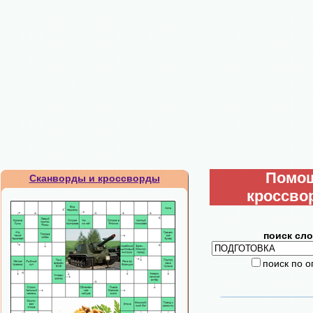
Помо
Сканворды и кроссворды
кроссво
поиск сло
поиск по 