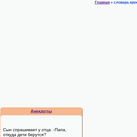
Главная
» словарь кро
Анекдоты
Сын спрашивает у отца: -Папа,
откуда дети берутся?