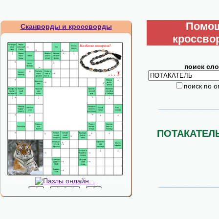
Помо
Сканворды и кроссворды
кроссво
поиск сло
поиск по 
ПОТАКАТЕЛ