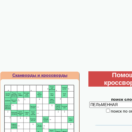
Помо
Сканворды и кроссворды
кроссво
поиск сло
поиск по 