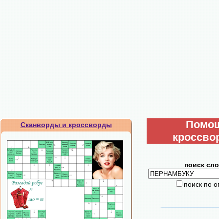
Помо
Сканворды и кроссворды
кроссво
поиск сло
поиск по 