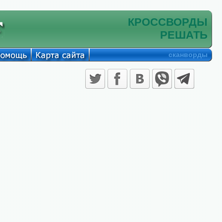
КРОССВОРДЫ
РЕШАТЬ
сканворды