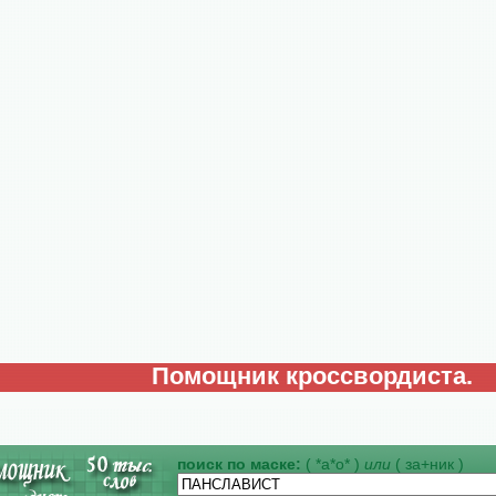
Помощник кроссвордиста.
поиск по маске:
( *а*о* )
или
( за+ник )