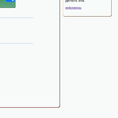
делать зла.
информеры