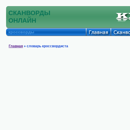
СКАНВОРДЫ
ОНЛАЙН
кроссворды
Главная
» словарь кроссвордиста