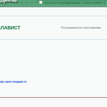
поиск по определению: (
науч работ
)
СЛАВИСТ
Последователь панславизма.
арь кроссвордиста