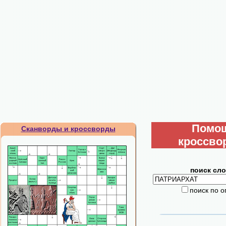
Помо
Сканворды и кроссворды
кроссво
поиск сло
поиск по 