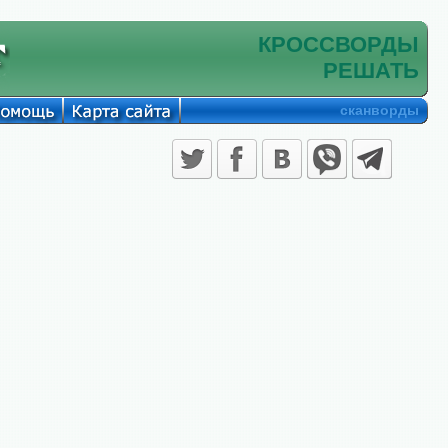
КРОССВОРДЫ
РЕШАТЬ
сканворды