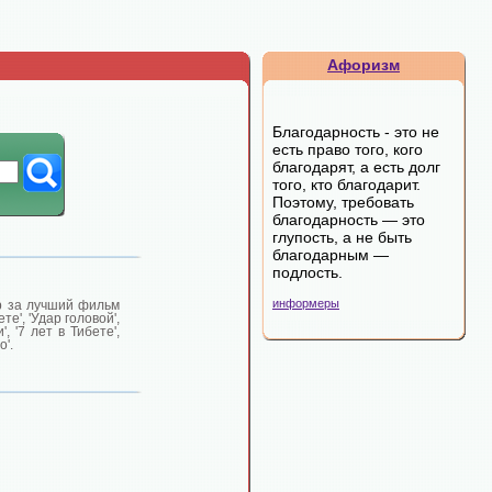
Афоризм
Благодарность - это не
есть право того, кого
благодарят, а есть долг
того, кто благодарит.
Поэтому, требовать
благодарность — это
глупость, а не быть
благодарным —
подлость.
информеры
р за лучший фильм
е', 'Удар головой',
', '7 лет в Тибете',
о'.