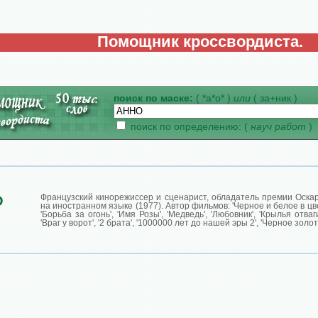
Помощник кроссвордиста.
поиск по маске:
( *а*о* )
или
( за+ник )
поиск по определению: (
науч работ
)
Французский кинорежиссер и сценарист, обладатель премии Оска
О
на иностранном языке (1977). Автор фильмов: 'Черное и белое в цвет
'Борьба за огонь', 'Имя Розы', 'Медведь', 'Любовник', 'Крылья отваги
'Враг у ворот', '2 брата', '1000000 лет до нашей эры 2', 'Черное золот