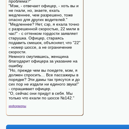
проблема?"
"Мэм, - отвечает офицер, - хоть вы и
не гнали, но, знаете, ехать
медленнее, чем разрешено, тоже
опасно для других водителей."
"Медленнее? Нет, сэр, я ехала точно
с разрешенной скоростью, 22 мили в
час!" - с оттенком гордости заявляет
старушка. Офицер, стараясь
подавить смешок, объясняет, что "22"
- номер шоссе, а не ограничение
скорости.
Немного смутившись, женщина
благодарит офицера за указание на
ошибку.
"Но, прежде чем вы поедете, мэм, я
должен спросить… Все пассажиры в
порядке? Эти дамы так трясутся и до
сих пор не издали ни единого звука!"
- спрашивает офицер.
"О, сейчас они придут в себя. Мы
только что ехали по шоссе №142."
информеры