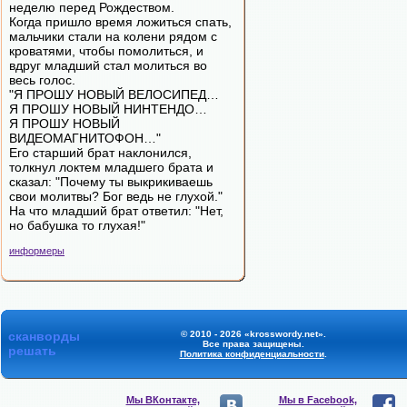
неделю перед Рождеством.
Когда пришло время ложиться спать,
мальчики стали на колени рядом с
кроватями, чтобы помолиться, и
вдруг младший стал молиться во
весь голос.
"Я ПРОШУ НОВЫЙ ВЕЛОСИПЕД…
Я ПРОШУ НОВЫЙ НИНТЕНДО…
Я ПРОШУ НОВЫЙ
ВИДЕОМАГНИТОФОН…"
Его старший брат наклонился,
толкнул локтем младшего брата и
сказал: "Почему ты выкрикиваешь
свои молитвы? Бог ведь не глухой."
На что младший брат ответил: "Нет,
но бабушка то глухая!"
информеры
сканворды
© 2010 - 2026 «krosswordy.net».
Все права защищены.
решать
Политика конфиденциальности
.
Мы ВКонтакте,
Мы в Facebook,