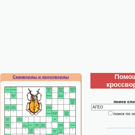
Помо
Сканворды и кроссворды
кроссво
поиск сло
поиск по 