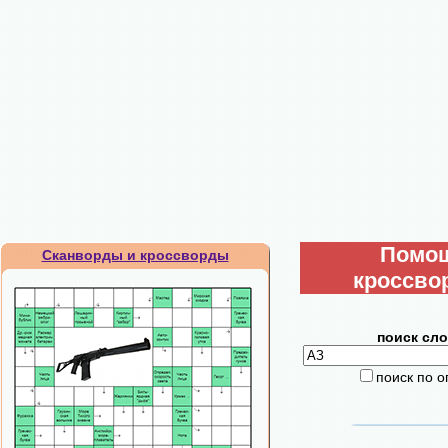
Помо
Сканворды и кроссворды
кроссво
поиск сло
поиск по 