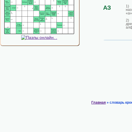
1)
АЗ
наз
«а»
2
дре
алф
Главная
» словарь кро