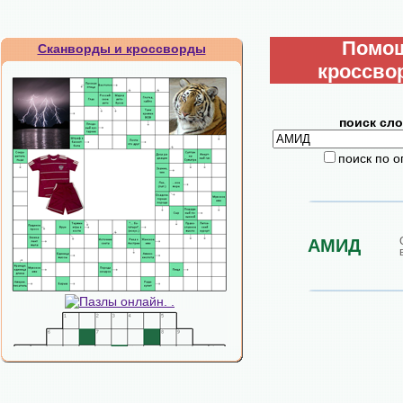
Помо
Сканворды и кроссворды
кроссво
поиск сло
поиск по 
АМИД