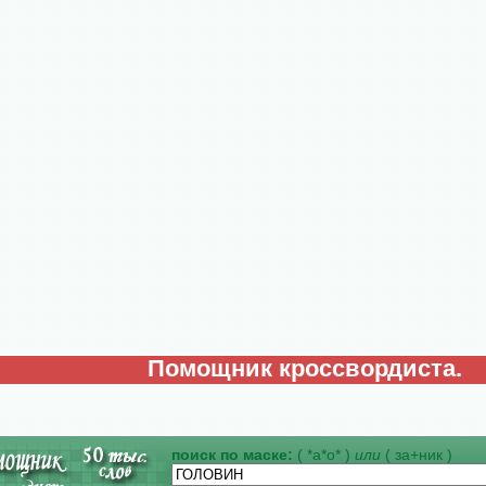
Помощник кроссвордиста.
поиск по маске:
( *а*о* )
или
( за+ник )