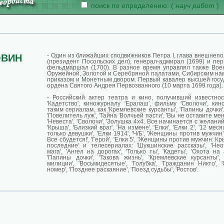
поиск по определению: (
науч работ
)
- Один из ближайших сподвижников Петра I, глава внешнепо
ОВИН
(президент Посольских дел), генерал-адмирал (1699) и пер
фельдмаршал (1700). В разное время управлял также Вое
Оружейной, Золотой и Серебряной палатами, Сибирским на
приказом и Монетным двором. Первый кавалер высшей госу
ордена Святого Андрея Первозванного (10 марта 1699 года).
- Российский актер театра и кино, получивший известно
'Кадетство', киножурналу 'Ералаш', фильму 'Сволочи', кин
таким сериалам, как 'Кремлевские курсанты', 'Папины дочки
'Повелитель луж', 'Тайна 'Волчьей пасти', 'Вы не оставите мен
'Невеста', 'Сволочи', 'Золушка 4х4. Все начинается с желаний'
'Крыша', 'Близкий враг', 'На измене', 'Елки', 'Елки 2', '12 меся
только девушки', 'Елки 1914', 'Ч/Б', 'Женщины против мужчин
Все сбудется!', 'Герой', 'Елки 5', 'Женщины против мужчин: Кр
последние' и телесериалах: 'Шукшинские рассказы', 'Нео
мага', 'Ангел на дорогах', 'Только ты', 'Кадеты', 'Охота на 
'Папины дочки', 'Такова жизнь', 'Кремлевские курсанты',
милиции', 'Восьмидесятые', 'Голубка', 'Гражданин Никто', 
номер', 'Позднее раскаяние', 'Поезд судьбы', 'Ростов'.