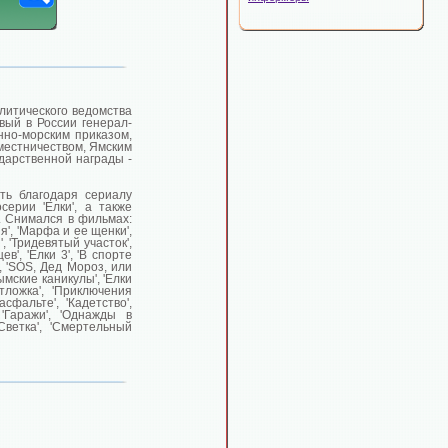
литического ведомства
вый в России генерал-
нно-морским приказом,
местничеством, Ямским
дарственной награды -
сть благодаря сериалу
осерии 'Елки', а также
'. Снимался в фильмах:
я', 'Марфа и ее щенки',
, 'Тридевятый участок',
цев', 'Елки 3', 'В спорте
', 'SOS, Дед Мороз, или
ымские каникулы', 'Елки
тложка', 'Приключения
асфальте', 'Кадетство',
 'Гаражи', 'Однажды в
'Светка', 'Смертельный