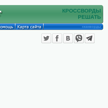
КРОССВОРДЫ
РЕШАТЬ
сканворды