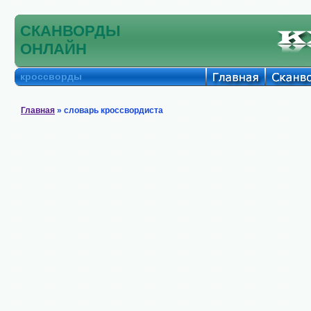
СКАНВОРДЫ
ОНЛАЙН
кроссворды
Главная
» словарь кроссвордиста