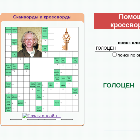
Помо
Сканворды и кроссворды
кроссво
поиск сло
поиск по 
ГОЛОЦЕН