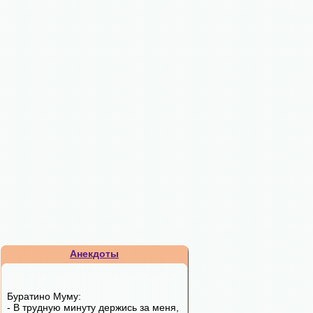
Анекдоты
Буратино Муму:
- В трудную минуту держись за меня,