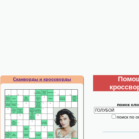
Помо
Сканворды и кроссворды
кроссво
поиск сло
поиск по 