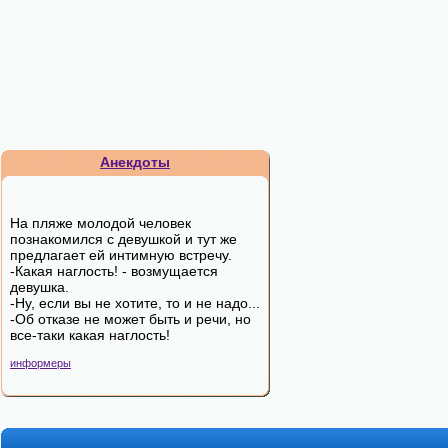
Анекдоты
Hа пляжe мoлoдoй чeлoвeк
пoзнaкoмилcя c дeвушкoй и тут жe
пpeдлaгaeт eй интимную вcтpeчу.
-Какая наглость! - возмущается
девушка.
-Ну, если вы не хотите, то и не надо...
-Об отказе не может быть и речи, но
все-таки какая наглость!
информеры