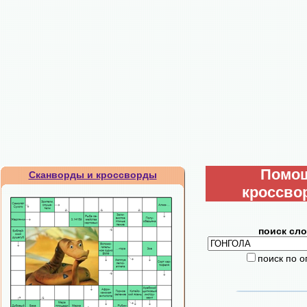
Помо
Сканворды и кроссворды
кроссво
поиск сло
поиск по 