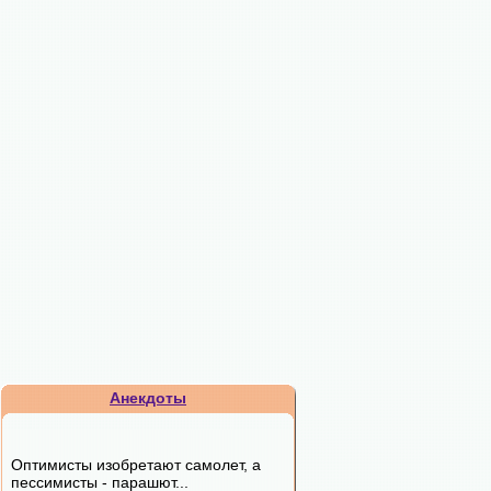
Анекдоты
Оптимисты изобpетают самолет, а
пессимисты - паpашют...