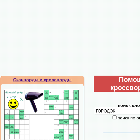
Помо
Сканворды и кроссворды
кроссво
поиск сло
поиск по 