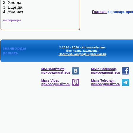
2. Уже да.
3. Ещё да.
4. Уже нет.
Главная
» словарь кро
информеры
сканворды
© 2010 - 2026 «krosswordy.net».
Все права защищены.
решать
Политика конфиденциальности
.
Мы ВКонтакте,
Мы в Facebook,
присоединяйтесь
присоединяйтесь
Мы в Viber,
Мы в Telegram,
присоединяйтесь
присоединяйтесь